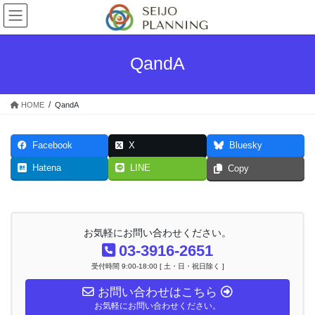
コ
ナ
ン
ビ
テ
ゲ
ン
ー
QandA
ツ
シ
へ
ョ
ス
ン
HOME
QandA
キ
に
ッ
移
プ
動
Facebook
X
Bluesky
Hatena
LINE
Copy
お気軽にお問い合わせください。
03-3916-2651
受付時間 9:00-18:00 [ 土・日・祝日除く ]
お問い合わせはこちら
お気軽にお問い合わせください。